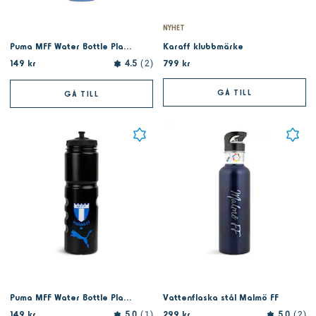
NYHET
Puma MFF Water Bottle Plastic 0.75L Light blue
Karaff klubbmärke
149 kr
799 kr
4.5
2
GÅ TILL
GÅ TILL
Puma MFF Water Bottle Plastic 0.75L Black
Vattenflaska stål Malmö FF
149 kr
299 kr
5.0
1
5.0
2