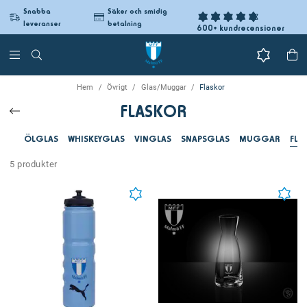
Snabba
Säker och smidig
leveranser
betalning
600+ kundrecensioner
Hem
Övrigt
Glas/Muggar
Flaskor
FLASKOR
ÖLGLAS
WHISKEYGLAS
VINGLAS
SNAPSGLAS
MUGGAR
FLA
5 produkter