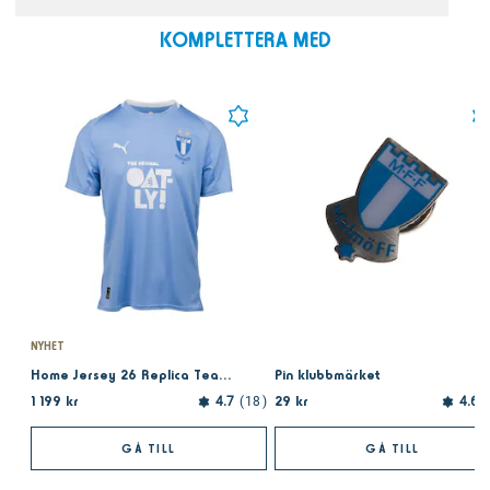
KOMPLETTERA MED
NYHET
Home Jersey 26 Replica Team Light Blue
Pin klubbmärket
1 199 kr
29 kr
4.7
18
4.6
GÅ TILL
GÅ TILL