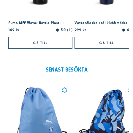
Puma MFF Water Bottle Plastic 0.75L Black
Vattenflaska stål klubbmärke
149 kr
299 kr
5.0
1
4.5
GÅ TILL
GÅ TILL
SENAST BESÖKTA