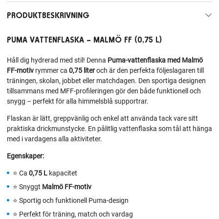
PRODUKTBESKRIVNING
PUMA VATTENFLASKA – MALMÖ FF (0,75 L)
Håll dig hydrerad med stil! Denna
Puma‑vattenflaska med Malmö
FF‑motiv
rymmer ca
0,75 liter
och är den perfekta följeslagaren till
träningen, skolan, jobbet eller matchdagen. Den sportiga designen
tillsammans med MFF‑profileringen gör den både funktionell och
snygg – perfekt för alla himmelsblå supportrar.
Flaskan är lätt, greppvänlig och enkel att använda tack vare sitt
praktiska drickmunstycke. En pålitlig vattenflaska som tål att hänga
med i vardagens alla aktiviteter.
Egenskaper:
⭐ Ca
0,75 L
kapacitet
⭐ Snyggt
Malmö FF‑motiv
⭐ Sportig och funktionell Puma‑design
⭐ Perfekt för träning, match och vardag