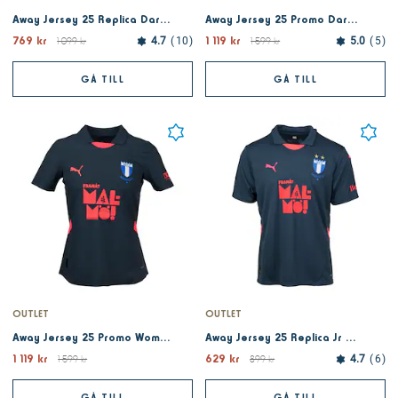
Away Jersey 25 Replica Dark Night
Away Jersey 25 Promo Dark Night
769 kr
1 119 kr
1 099 kr
4.7
10
1 599 kr
5.0
5
GÅ TILL
GÅ TILL
OUTLET
OUTLET
Away Jersey 25 Promo Women Dark Night
Away Jersey 25 Replica Jr Dark Night
1 119 kr
629 kr
1 599 kr
899 kr
4.7
6
GÅ TILL
GÅ TILL