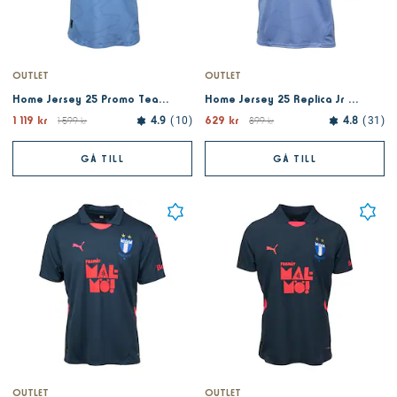
OUTLET
OUTLET
Home Jersey 25 Promo Team Light Blue
Home Jersey 25 Replica Jr Team Light Blue
1 119 kr
629 kr
1 599 kr
4.9
10
899 kr
4.8
31
GÅ TILL
GÅ TILL
OUTLET
OUTLET