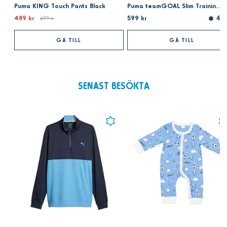
Puma KING Touch Pants Black
Puma teamGOAL Slim Training Pant navy
489 kr
599 kr
699 kr
4.8
GÅ TILL
GÅ TILL
SENAST BESÖKTA