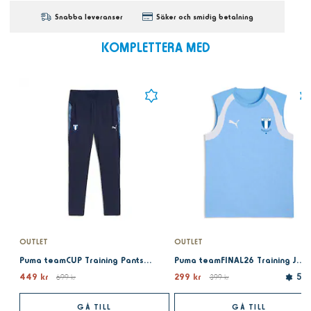
Snabba leveranser
Säker och smidig betalning
KOMPLETTERA MED
OUTLET
OUTLET
Puma teamCUP Training Pants navy
Puma teamFINAL26 Training Jersey SL Team Light blue
449 kr
299 kr
699 kr
399 kr
5.0
GÅ TILL
GÅ TILL