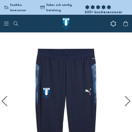
Snabba
Säker och smidig
leveranser
betalning
600+ kundrecensioner