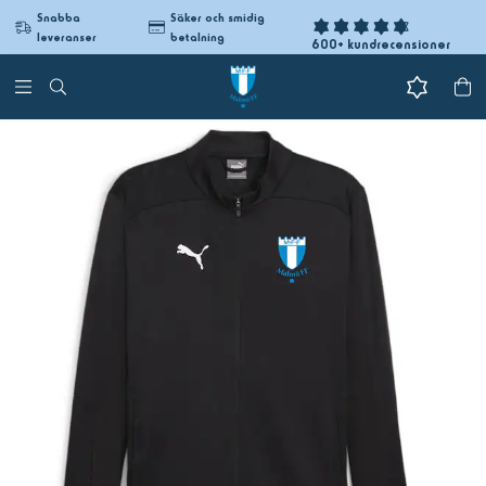
Snabba
Säker och smidig
leveranser
betalning
600+ kundrecensioner