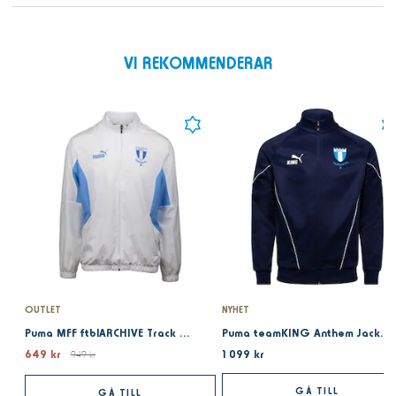
VI REKOMMENDERAR
OUTLET
NYHET
Puma MFF ftblARCHIVE Track Jacket White
Puma teamKING Anthem Jacket Navy
649 kr
1 099 kr
949 kr
GÅ TILL
GÅ TILL