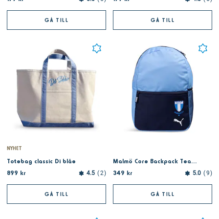
GÅ TILL
GÅ TILL
NYHET
Totebag classic Di blåe
Malmö Core Backpack Team Light Blue
899 kr
349 kr
4.5
2
5.0
9
GÅ TILL
GÅ TILL