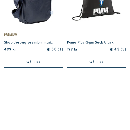
PREMIUM
Shoulderbag premium marinblå
Puma Plus Gym Sack black
499 kr
199 kr
5.0
1
4.3
3
GÅ TILL
GÅ TILL