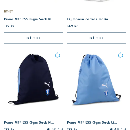
NYHET
Puma MFF ESS Gym Sack Navy-Team Light Blue
Gympåse canvas marin
179 kr
149 kr
GÅ TILL
GÅ TILL
Puma MFF ESS Gym Sack Navy-White
Puma MFF ESS Gym Sack Light Blue
179 kr
179 kr
5.0
5
4.8
5