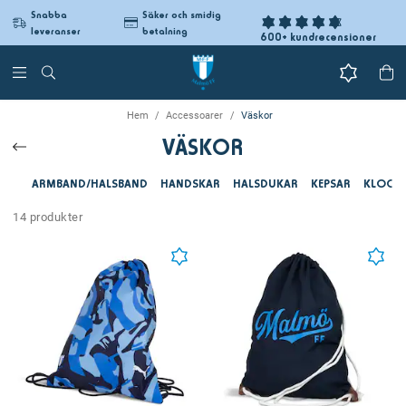
Snabba
Säker och smidig
leveranser
betalning
600+ kundrecensioner
Hem
Accessoarer
Väskor
VÄSKOR
ARMBAND/HALSBAND
HANDSKAR
HALSDUKAR
KEPSAR
KLOCK
14 produkter