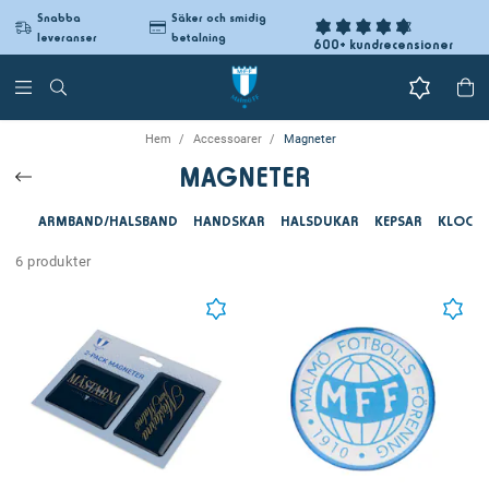
Snabba
Säker och smidig
leveranser
betalning
600+ kundrecensioner
Hem
Accessoarer
Magneter
MAGNETER
ARMBAND/HALSBAND
HANDSKAR
HALSDUKAR
KEPSAR
KLOCK
6 produkter