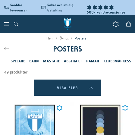
Snabba
Säker och smidig
leveranser
betalning
600+ kundrecensioner
Hem
Övrigt
Posters
POSTERS
SPELARE
BARN
MÄSTARE
ABSTRAKT
RAMAR
KLUBBMÄRKESSK
49 produkter
VISA FLER