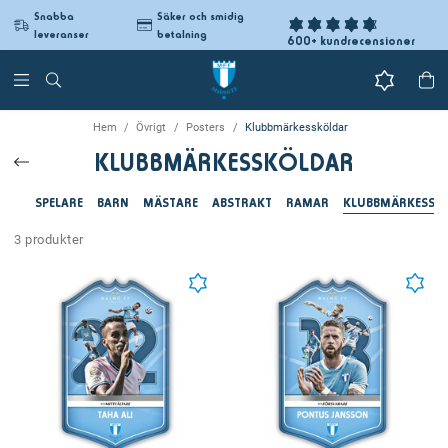
Snabba
Säker och smidig
leveranser
betalning
600+ kundrecensioner
Hem
Övrigt
Posters
Klubbmärkessköldar
KLUBBMÄRKESSKÖLDAR
SPELARE
BARN
MÄSTARE
ABSTRAKT
RAMAR
KLUBBMÄRKESSK
3 produkter