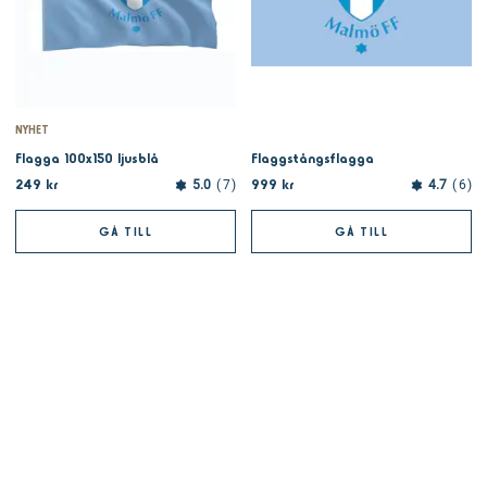
NYHET
Flagga 100x150 ljusblå
Flaggstångsflagga
249 kr
999 kr
5.0
7
4.7
6
GÅ TILL
GÅ TILL