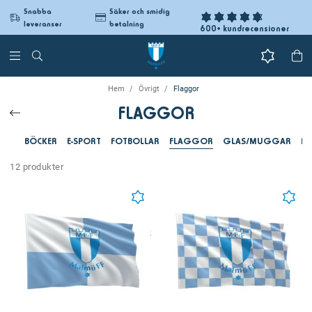
Snabba
Säker och smidig
leveranser
betalning
600+ kundrecensioner
Hem
Övrigt
Flaggor
FLAGGOR
BÖCKER
E-SPORT
FOTBOLLAR
FLAGGOR
GLAS/MUGGAR
MO
12 produkter