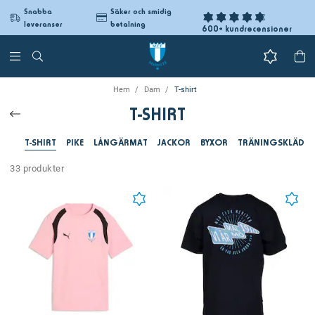
Snabba
Säker och smidig
leveranser
betalning
600+ kundrecensioner
Hem
Dam
T-shirt
T-SHIRT
T-SHIRT
PIKE
LÅNGÄRMAT
JACKOR
BYXOR
TRÄNINGSKLÄDER
33 produkter