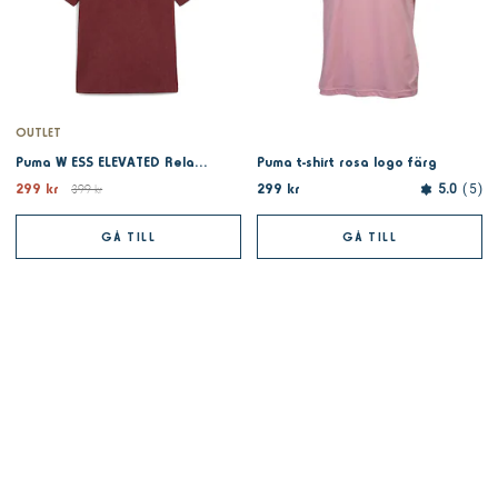
OUTLET
Puma W ESS ELEVATED Relaxed Wash Tee Ruby Shimm
Puma t-shirt rosa logo färg
299 kr
299 kr
399 kr
5.0
5
GÅ TILL
GÅ TILL