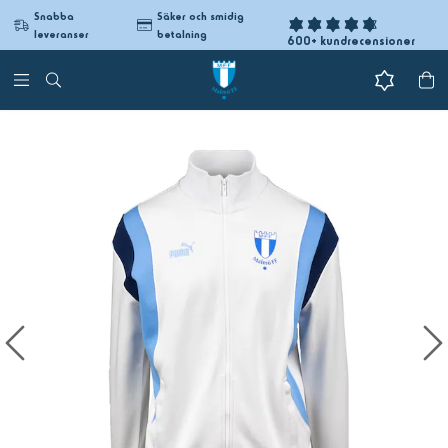
Snabba
Säker och smidig
leveranser
betalning
600+ kundrecensioner