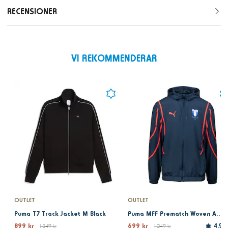
RECENSIONER
VI REKOMMENDERAR
OUTLET
OUTLET
Puma T7 Track Jacket M Black
Puma MFF Prematch Woven Anthem Jacket Dark Night 25
899 kr
699 kr
1 349 kr
1 049 kr
4.9