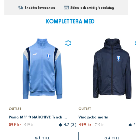
Snabba leveranser
Säker och smidig betalning
KOMPLETTERA MED
OUTLET
OUTLET
Puma MFF ftblARCHIVE Track Jacket light blue
Vindjacka marin
599 kr
499 kr
949 kr
4.7
3
749 kr
4.9
GÅ TILL
GÅ TILL