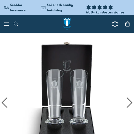
Snabba
Säker och smidig
leveranser
betalning
600+ kundrecensioner