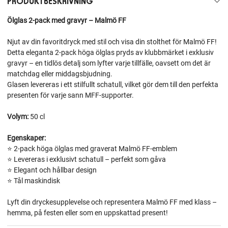
PRODUKTBESKRIVNING
Ölglas 2-pack med gravyr – Malmö FF
Njut av din favoritdryck med stil och visa din stolthet för Malmö FF!
Detta eleganta 2-pack höga ölglas pryds av klubbmärket i exklusiv
gravyr – en tidlös detalj som lyfter varje tillfälle, oavsett om det är
matchdag eller middagsbjudning.
Glasen levereras i ett stilfullt schatull, vilket gör dem till den perfekta
presenten för varje sann MFF-supporter.
Volym:
50 cl
Egenskaper:
⭐ 2-pack höga ölglas med graverat Malmö FF-emblem
⭐ Levereras i exklusivt schatull – perfekt som gåva
⭐ Elegant och hållbar design
⭐ Tål maskindisk
Lyft din dryckesupplevelse och representera Malmö FF med klass –
hemma, på festen eller som en uppskattad present!