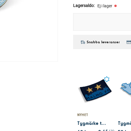
Lagersaldo
:
Ej i lager
Snabba leveranser
NYHET
Tygmärke två stjärnor