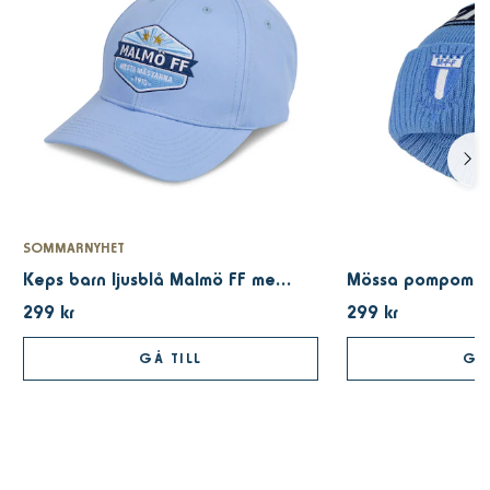
SOMMARNYHET
Keps barn ljusblå Malmö FF mesta mästarna
Mössa pompom Ma
299 kr
299 kr
GÅ TILL
GÅ