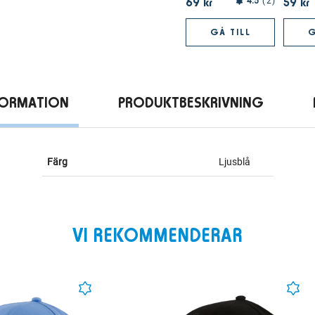
69 kr
59 kr
4.5
2
GÅ TILL
G
FORMATION
PRODUKTBESKRIVNING
Färg
Ljusblå
VI REKOMMENDERAR