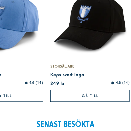
STORSÄLJARE
o
Keps svart logo
249 kr
4.6
14
4.6
14
 TILL
GÅ TILL
SENAST BESÖKTA