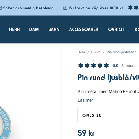
Säker och smidig betalning
Fri frakt på köp över 1000 kr
HERR
DAM
BARN
ACCESSOARER
ÖVRIGT
K
Hem
Övrigt
Pin rund ljusblå/vit
5.0
8 recensi
Pin rund ljusblå/vi
Pin i metall med Malmö FF motiv. 
Läs mer
ONESIZE
59 kr