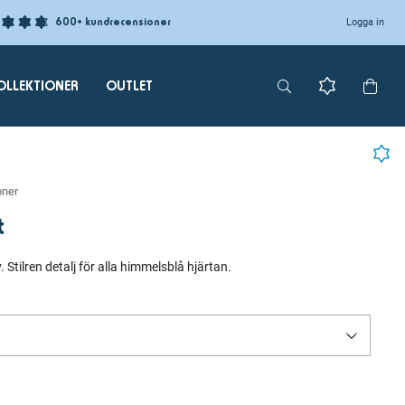
600+ kundrecensioner
Logga in
OLLEKTIONER
OUTLET
oner
t
Stilren detalj för alla himmelsblå hjärtan.