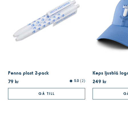
Penna plast 2-pack
Keps ljusblå log
79 kr
249 kr
5.0
2
GÅ TILL
GÅ