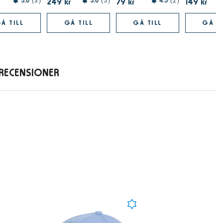
249 kr
79 kr
149 kr
5.0
3
5.0
5
4.5
2
Å TILL
GÅ TILL
GÅ TILL
GÅ TI
RECENSIONER