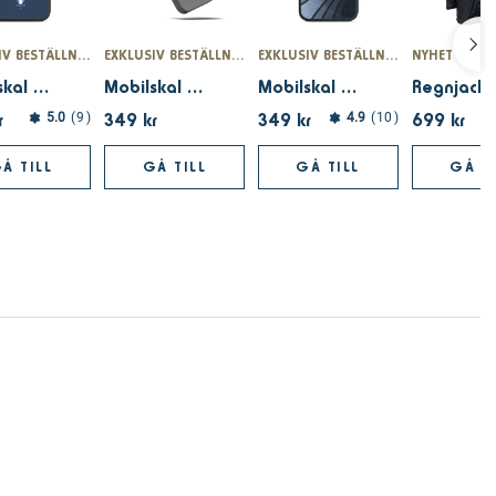
EXKLUSIV BESTÄLLNINGSVARA – ENDAST PÅ MFFSHOPEN.SE
EXKLUSIV BESTÄLLNINGSVARA – ENDAST PÅ MFFSHOPEN.SE
EXKLUSIV BESTÄLLNINGSVARA – ENDAST PÅ MFFSHOPEN.SE
NYHET
Mobilskal Officiellt 3D Siluett
Mobilskal Officiellt svart Mesta mästarna
Mobilskal Officiellt 3D Stadion
Regnjack
r
349 kr
349 kr
699 kr
5.0
9
4.9
10
Å TILL
GÅ TILL
GÅ TILL
GÅ TI