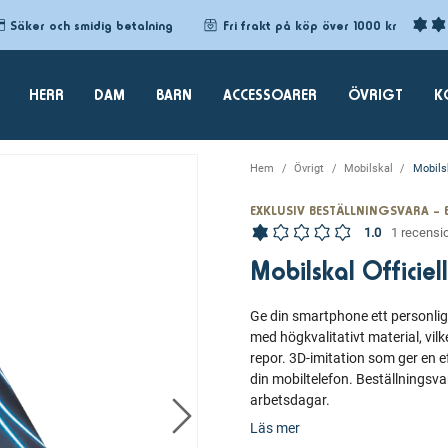
Säker och smidig betalning
Fri frakt på köp över 1000 kr
HERR
DAM
BARN
ACCESSOARER
ÖVRIGT
K
Hem
Övrigt
Mobilskal
Mobilsk
EXKLUSIV BESTÄLLNINGSVARA – 
1.0
1 recensi
Mobilskal Officie
Ge din smartphone ett personli
med högkvalitativt material, vil
repor. 3D-imitation som ger en eff
din mobiltelefon. Beställnings
arbetsdagar.
Läs mer