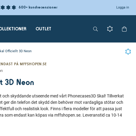
600+ kundrecensioner
Logga in
OLLEKTIONER
OUTLET
al Officiellt 3D Neon
ENDAST PÅ MFFSHOPEN.SE
on
llt 3D Neon
gt och skyddande utseende med vårt Phonecases3D Skal! Tillverkat
ket ger din telefon det skydd den behöver mot vardagliga stötar och
ektfull och realistisk look. Finns i flera modeller för att passa just
vara som endast kan köpas via mffshopen.se. Leveranstid ca 10-14