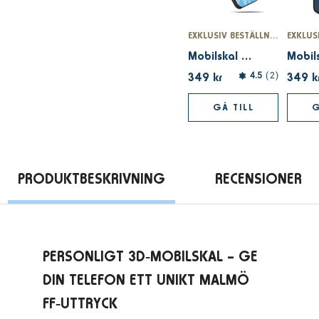
EXKLUSIV BESTÄLLNINGSVARA – ENDAST PÅ MFFSHOPEN.SE
Mobilskal Officiellt 3D Pattern
349 kr
349 k
4.5
2
GÅ TILL
G
PRODUKTBESKRIVNING
RECENSIONER
PERSONLIGT 3D‑MOBILSKAL – GE
DIN TELEFON ETT UNIKT MALMÖ
FF‑UTTRYCK