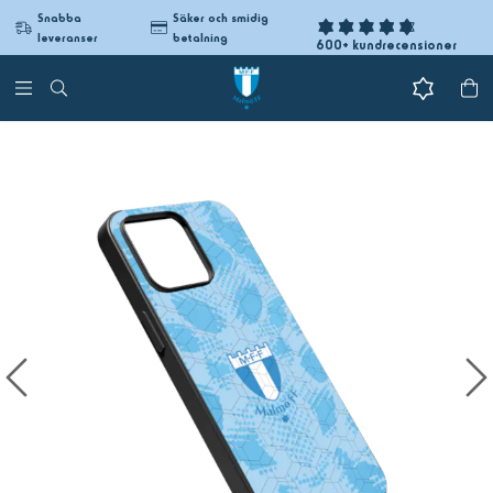
Snabba
Säker och smidig
leveranser
betalning
600+ kundrecensioner