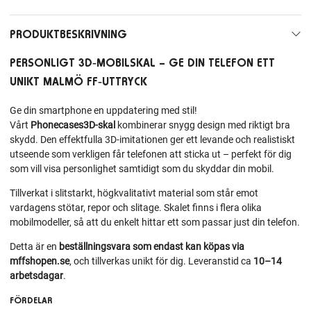
PRODUKTBESKRIVNING
PERSONLIGT 3D‑MOBILSKAL – GE DIN TELEFON ETT
UNIKT MALMÖ FF‑UTTRYCK
Ge din smartphone en uppdatering med stil!
Vårt
Phonecases3D‑skal
kombinerar snygg design med riktigt bra
skydd. Den effektfulla 3D‑imitationen ger ett levande och realistiskt
utseende som verkligen får telefonen att sticka ut – perfekt för dig
som vill visa personlighet samtidigt som du skyddar din mobil.
Tillverkat i slitstarkt, högkvalitativt material som står emot
vardagens stötar, repor och slitage. Skalet finns i flera olika
mobilmodeller, så att du enkelt hittar ett som passar just din telefon.
Detta är en
beställningsvara som endast kan köpas via
mffshopen.se
, och tillverkas unikt för dig. Leveranstid ca
10–14
arbetsdagar
.
FÖRDELAR