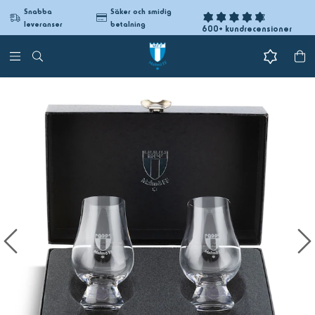
Snabba
Säker och smidig
leveranser
betalning
600+ kundrecensioner