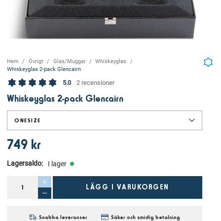
Hem
Övrigt
Glas/Muggar
Whiskeyglas
Whiskeyglas 2-pack Glencairn
5.0
2 recensioner
Whiskeyglas 2-pack Glencairn
ONESIZE
749 kr
Lagersaldo
:
I lager
LÄGG I VARUKORGEN
Snabba leveranser
Säker och smidig betalning