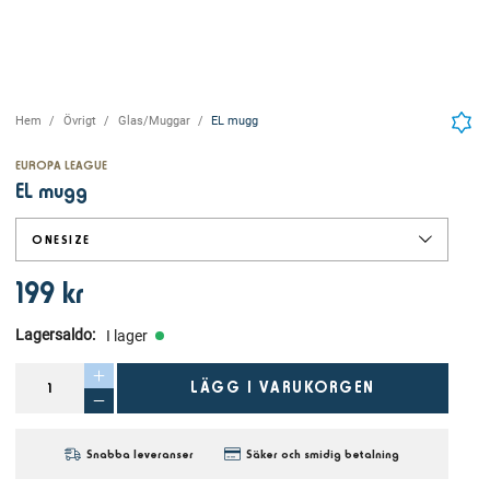
Hem
Övrigt
Glas/Muggar
EL mugg
EUROPA LEAGUE
EL mugg
ONESIZE
199 kr
Lagersaldo
:
I lager
LÄGG I VARUKORGEN
Snabba leveranser
Säker och smidig betalning