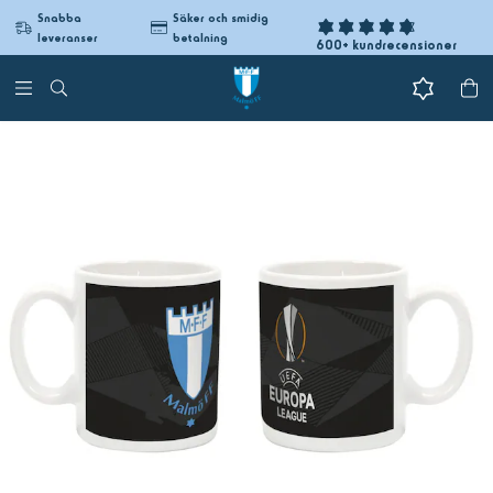
Snabba
Säker och smidig
leveranser
betalning
600+ kundrecensioner