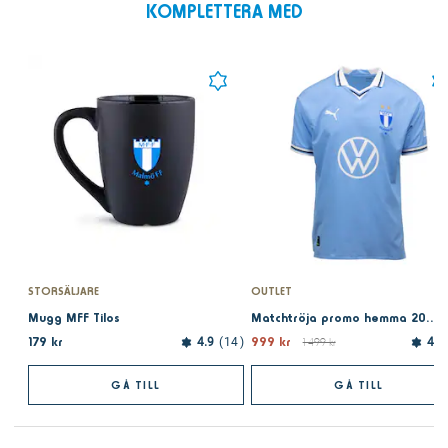
KOMPLETTERA MED
STORSÄLJARE
OUTLET
Mugg MFF Tilos
Matchtröja promo hemma 2024
179 kr
999 kr
4.9
14
1 499 kr
4.9
GÅ TILL
GÅ TILL