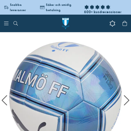
Snabba
Säker och smidig
leveranser
betalning
600+ kundrecensioner