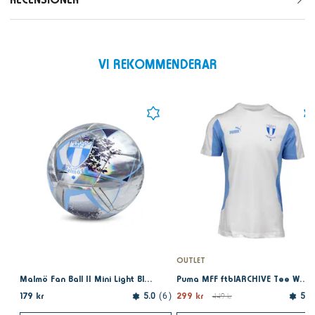
VI REKOMMENDERAR
OUTLET
Malmö Fan Ball II Mini Light Blue
Puma MFF ftblARCHIVE Tee White
179 kr
299 kr
5.0
6
449 kr
5.0