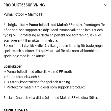
PRODUKTBESKRIVNING
Puma Fotboll – Malmö FF
En högkvalitativ
Puma‑fotboll med Malmö FF‑motiv
, framtagen för
både spel och supporterglädje. Med Pumas välkända kvalitet och
tydlig MFF‑profilering är detta en perfekt boll för träning, lek eller
som present till en äkta himmelsblå.
Bollen finns i
storlek 4 eller 5
, vilket gör den lämplig för både yngre
spelare och seniorer. Ett självklart val för alla som vill kombinera
spelglädje med klubbkänsla.
Egenskaper:
⭐ Puma‑fotboll med officiellt Malmö FF‑motiv
⭐ Finns i storlek 4 och 5
⭐ Slitstark konstruktion för spel och träning
⭐ Perfekt för match, fritid eller som supporterprodukt
Spela, träna och visa ditt stöd – med Malmö FF vid dina fötter.
RECENSIONER