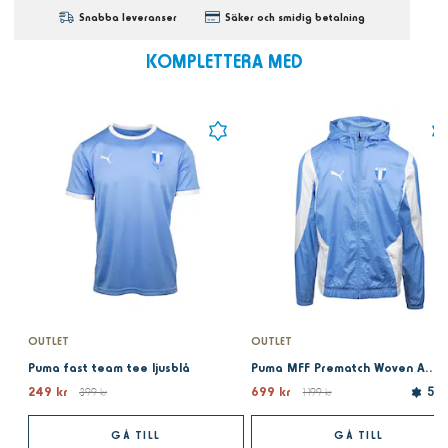
Snabba leveranser
Säker och smidig betalning
KOMPLETTERA MED
OUTLET
OUTLET
Puma fast team tee ljusblå
Puma MFF Prematch Woven Anthem Jacket Light blue
249 kr
699 kr
399 kr
1 199 kr
5.0
GÅ TILL
GÅ TILL