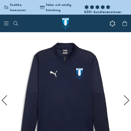
Snabba
Säker och smidig
leveranser
betalning
600+ kundrecensioner