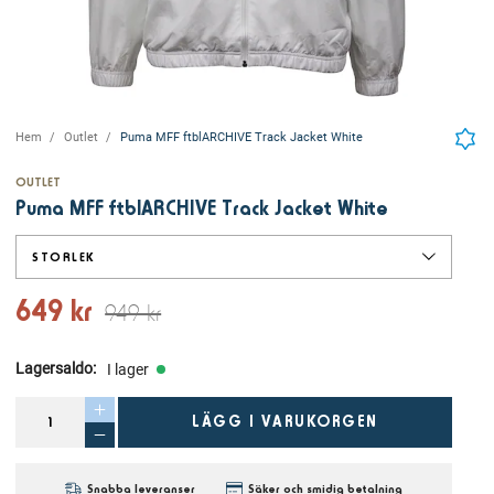
Hem
Outlet
Puma MFF ftblARCHIVE Track Jacket White
OUTLET
Puma MFF ftblARCHIVE Track Jacket White
STORLEK
649 kr
949 kr
Lagersaldo
:
I lager
LÄGG I VARUKORGEN
Snabba leveranser
Säker och smidig betalning