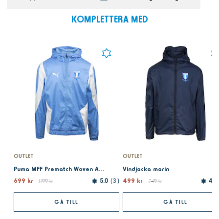
KOMPLETTERA MED
OUTLET
OUTLET
Puma MFF Prematch Woven Anthem Jacket Light blue
Vindjacka marin
699 kr
499 kr
1 199 kr
5.0
3
749 kr
4.9
GÅ TILL
GÅ TILL