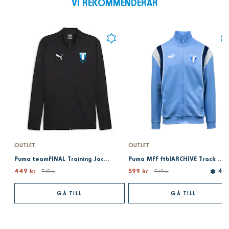
VI REKOMMENDERAR
OUTLET
OUTLET
Puma teamFINAL Training Jacket Black
Puma MFF ftblARCHIVE Track Jacket light blue
449 kr
599 kr
749 kr
949 kr
4.7
GÅ TILL
GÅ TILL