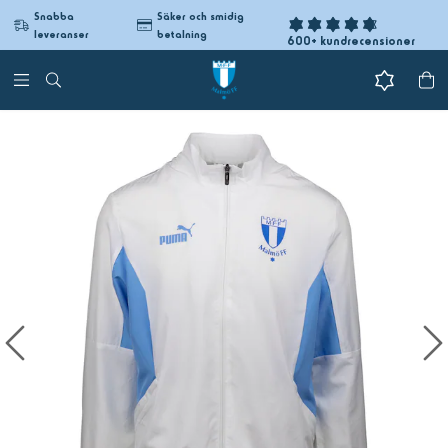
Snabba
Säker och smidig
leveranser
betalning
600+ kundrecensioner