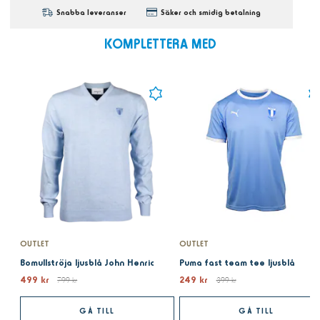
Snabba leveranser
Säker och smidig betalning
KOMPLETTERA MED
OUTLET
OUTLET
Bomullströja ljusblå John Henric
Puma fast team tee ljusblå
499 kr
249 kr
799 kr
399 kr
GÅ TILL
GÅ TILL