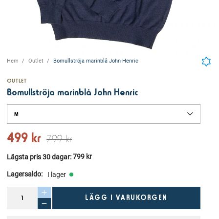
Hem
Outlet
Bomullströja marinblå John Henric
OUTLET
Bomullströja marinblå John Henric
M
499 kr
799 kr
799 kr
Lägsta pris 30 dagar
: 
Lagersaldo
:
I lager
LÄGG I VARUKORGEN