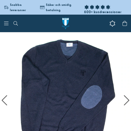
Snabba
Säker och smidig
leveranser
betalning
600+ kundrecensioner