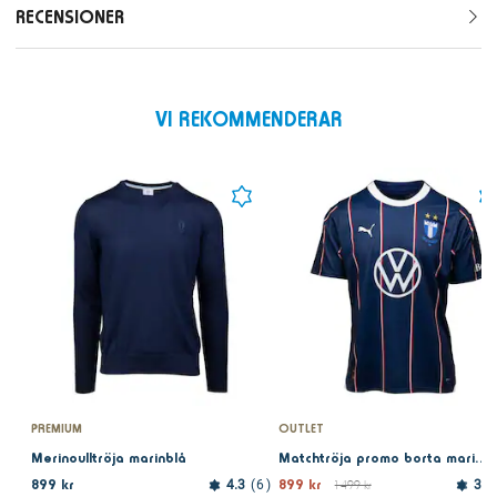
RECENSIONER
VI REKOMMENDERAR
PREMIUM
OUTLET
Merinoulltröja marinblå
Matchtröja promo borta marin 2024
899 kr
899 kr
4.3
6
1 499 kr
3.7