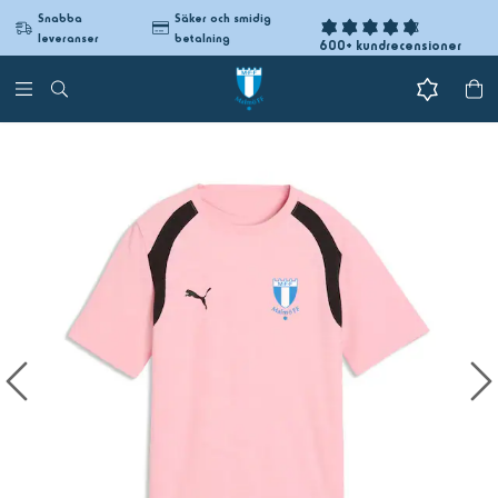
Snabba
Säker och smidig
leveranser
betalning
600+ kundrecensioner