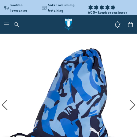
Snabba
Säker och smidig
leveranser
betalning
600+ kundrecensioner