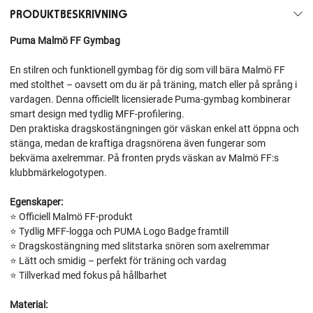
PRODUKTBESKRIVNING
Puma Malmö FF Gymbag
En stilren och funktionell gymbag för dig som vill bära Malmö FF
med stolthet – oavsett om du är på träning, match eller på språng i
vardagen. Denna officiellt licensierade Puma-gymbag kombinerar
smart design med tydlig MFF‑profilering.
Den praktiska dragskostängningen gör väskan enkel att öppna och
stänga, medan de kraftiga dragsnörena även fungerar som
bekväma axelremmar. På fronten pryds väskan av Malmö FF:s
klubbmärkelogotypen.
Egenskaper:
⭐ Officiell Malmö FF‑produkt
⭐ Tydlig MFF‑logga och PUMA Logo Badge framtill
⭐ Dragskostängning med slitstarka snören som axelremmar
⭐ Lätt och smidig – perfekt för träning och vardag
⭐ Tillverkad med fokus på hållbarhet
Material: