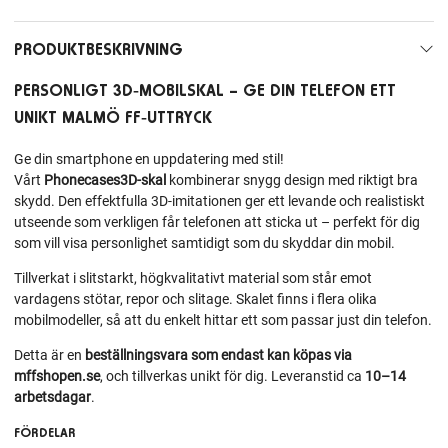
PRODUKTBESKRIVNING
PERSONLIGT 3D‑MOBILSKAL – GE DIN TELEFON ETT
UNIKT MALMÖ FF‑UTTRYCK
Ge din smartphone en uppdatering med stil!
Vårt
Phonecases3D‑skal
kombinerar snygg design med riktigt bra
skydd. Den effektfulla 3D‑imitationen ger ett levande och realistiskt
utseende som verkligen får telefonen att sticka ut – perfekt för dig
som vill visa personlighet samtidigt som du skyddar din mobil.
Tillverkat i slitstarkt, högkvalitativt material som står emot
vardagens stötar, repor och slitage. Skalet finns i flera olika
mobilmodeller, så att du enkelt hittar ett som passar just din telefon.
Detta är en
beställningsvara som endast kan köpas via
mffshopen.se
, och tillverkas unikt för dig. Leveranstid ca
10–14
arbetsdagar
.
FÖRDELAR