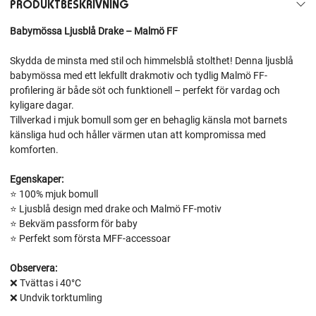
PRODUKTBESKRIVNING
Babymössa Ljusblå Drake – Malmö FF
Skydda de minsta med stil och himmelsblå stolthet! Denna ljusblå
babymössa med ett lekfullt drakmotiv och tydlig Malmö FF-
profilering är både söt och funktionell – perfekt för vardag och
kyligare dagar.
Tillverkad i mjuk bomull som ger en behaglig känsla mot barnets
känsliga hud och håller värmen utan att kompromissa med
komforten.
Egenskaper:
⭐ 100% mjuk bomull
⭐ Ljusblå design med drake och Malmö FF-motiv
⭐ Bekväm passform för baby
⭐ Perfekt som första MFF-accessoar
Observera:
❌ Tvättas i 40°C
❌ Undvik torktumling