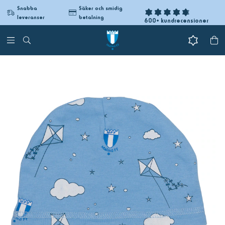
Snabba
Säker och smidig
leveranser
betalning
600+ kundrecensioner