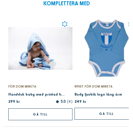
KOMPLETTERA MED
FÖR DOM MINSTA
NYHET FÖR DOM MINSTA
Handduk baby med printad huva
Body ljusblå logo lång ärm
299 kr
249 kr
5.0
4
GÅ TILL
GÅ TILL