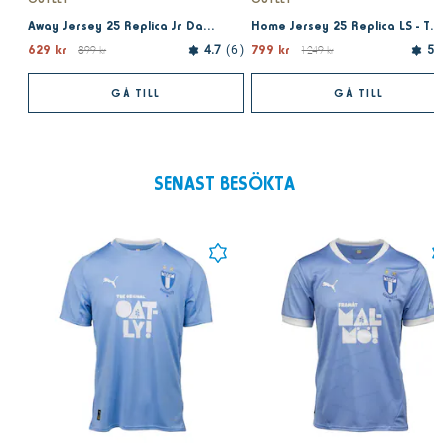
Away Jersey 25 Replica Jr Dark Night
Home Jersey 25 Replica LS - Team Light Blue
629 kr
799 kr
899 kr
4.7
6
1 249 kr
5.0
GÅ TILL
GÅ TILL
SENAST BESÖKTA