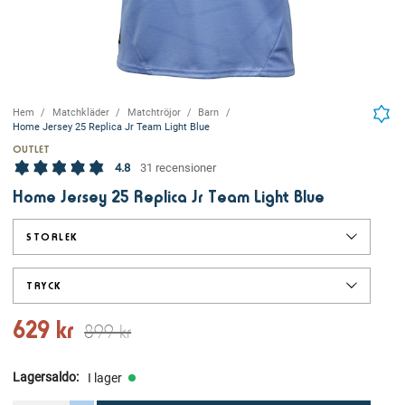
Hem
Matchkläder
Matchtröjor
Barn
Home Jersey 25 Replica Jr Team Light Blue
OUTLET
4.8
31 recensioner
Home Jersey 25 Replica Jr Team Light Blue
STORLEK
TRYCK
629 kr
899 kr
Lagersaldo
:
I lager