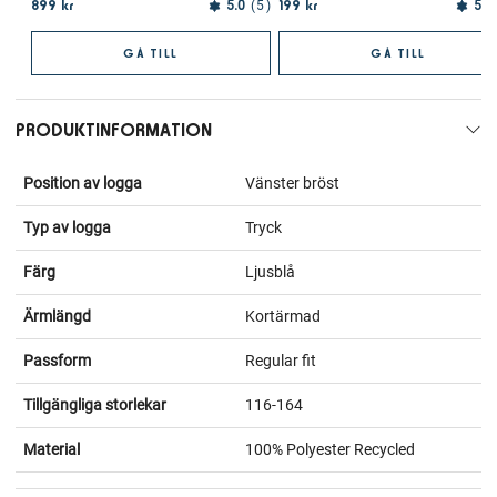
899 kr
199 kr
5.0
5
5.0
GÅ TILL
GÅ TILL
PRODUKTINFORMATION
Position av logga
Vänster bröst
Typ av logga
Tryck
Färg
Ljusblå
Ärmlängd
Kortärmad
Passform
Regular fit
Tillgängliga storlekar
116-164
Material
100% Polyester Recycled