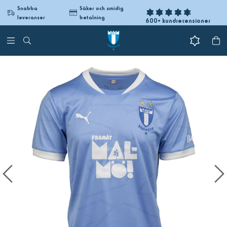
Snabba
Säker och smidig
leveranser
betalning
600+ kundrecensioner