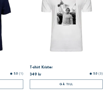
T-shirt Krister
349 kr
5.0
1
5.0
3
GÅ TILL