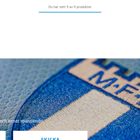
Du har sett 9 av 9 produkter
r och annat spännande!
SKICKA