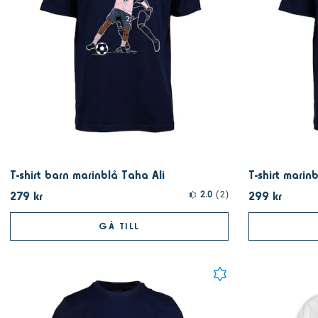
T-shirt barn marinblå Taha Ali
T-shirt marin
279 kr
299 kr
2.0
2
GÅ TILL