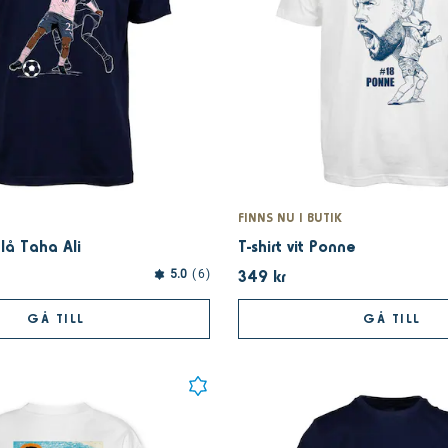
FINNS NU I BUTIK
blå Taha Ali
T-shirt vit Ponne
349 kr
5.0
6
GÅ TILL
GÅ TILL