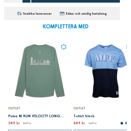
Snabba leveranser
Säker och smidig betalning
KOMPLETTERA MED
OUTLET
OUTLET
Puma M RUN VELOCITY LONG SLEEVE (POLY) Green
T-shirt block
349 kr
249 kr
549 kr
349 kr
4.0