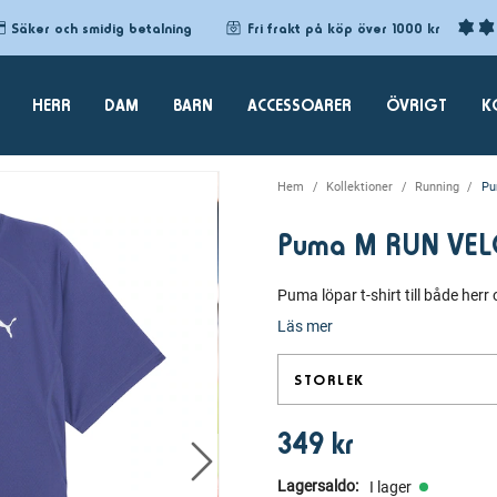
Säker och smidig betalning
Fri frakt på köp över 1000 kr
HERR
DAM
BARN
ACCESSOARER
ÖVRIGT
K
Hem
Kollektioner
Running
Pu
Puma M RUN VELOC
Puma löpar t-shirt till både he
Läs mer
STORLEK
349 kr
Lagersaldo
:
I lager