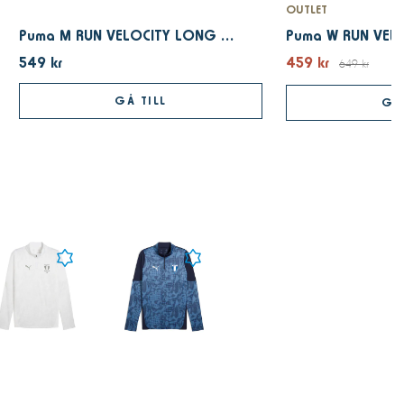
OUTLET
Puma M RUN VELOCITY LONG SLEEVE (POLY) Dark Indigo
549 kr
459 kr
649 kr
GÅ TILL
GÅ