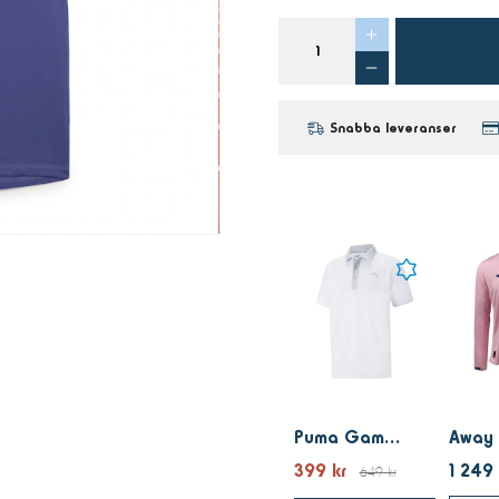
Snabba leveranser
Puma Gamer Polo Bright White
399 kr
1 249 
649 kr