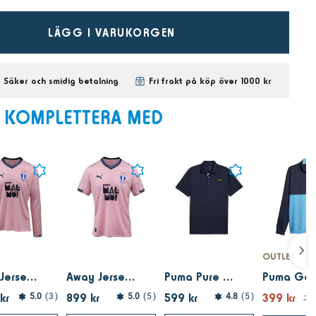
LÄGG I VARUKORGEN
Säker och smidig betalning
Fri frakt på köp över 1000 kr
KOMPLETTERA MED
OUTLET
Away Jersey 25 Replica LS - Bright Pink
Away Jersey 25 Replica Jr Bright Pink
Puma Pure 2.0 Polo Deep Navy
kr
899 kr
599 kr
399 kr
5.0
3
5.0
5
4.8
5
799