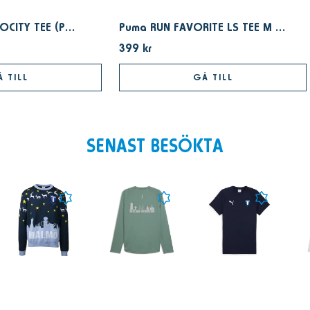
Puma M RUN VELOCITY TEE (POLY) Dark Indigo
Puma RUN FAVORITE LS TEE M Cool Dark Gray
399 kr
 TILL
GÅ TILL
SENAST BESÖKTA