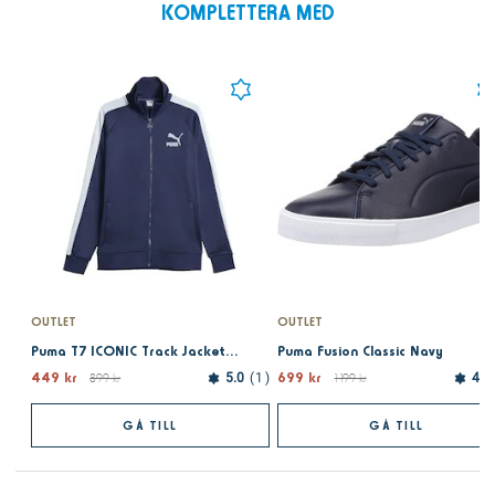
KOMPLETTERA MED
OUTLET
OUTLET
Puma T7 ICONIC Track Jacket (s) PT Persian Bl
Puma Fusion Classic Navy
449 kr
699 kr
899 kr
5.0
1
1 199 kr
4.5
GÅ TILL
GÅ TILL