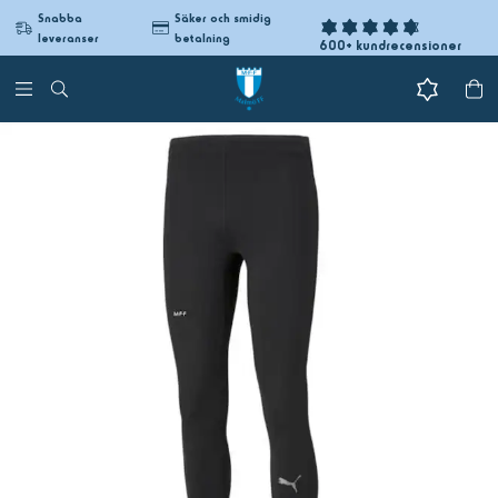
Snabba
Säker och smidig
leveranser
betalning
600+ kundrecensioner