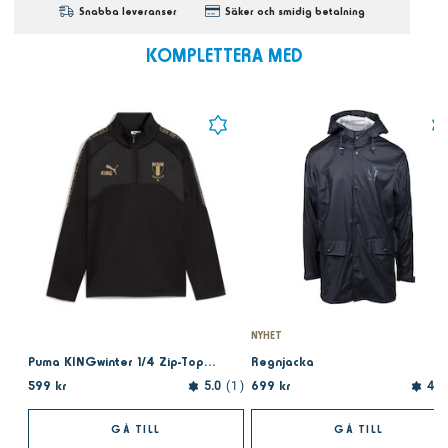
Snabba leveranser
Säker och smidig betalning
KOMPLETTERA MED
NYHET
Puma KINGwinter 1/4 Zip-Top 2.0 jr Black
Regnjacka
599 kr
699 kr
5.0
1
4.5
GÅ TILL
GÅ TILL