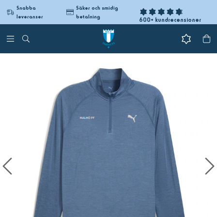
Snabba
Säker och smidig
leveranser
betalning
600+ kundrecensioner