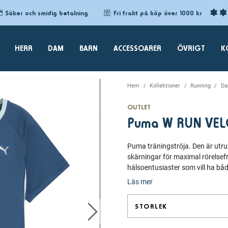
Säker och smidig betalning
Fri frakt på köp över 1000 kr
HERR
DAM
BARN
ACCESSOARER
ÖVRIGT
K
Hem
Kollektioner
Running
D
OUTLET
Puma W RUN VELO
Puma träningströja. Den är utru
skärningar för maximal rörelsef
hälsoentusiaster som vill ha båd
Läs mer
STORLEK