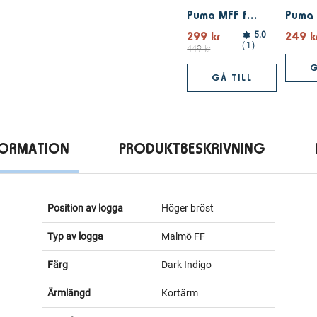
Puma MFF ftblARCHIVE Tee White
299 kr
249 k
5.0
1
449 kr
G
GÅ TILL
FORMATION
PRODUKTBESKRIVNING
Position av logga
Höger bröst
Typ av logga
Malmö FF
Färg
Dark Indigo
Ärmlängd
Kortärm