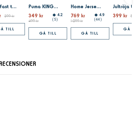
Puma fast team tee ljusblå
Puma KING Touch Jersey Black
Home Jersey 25 Replica Team Light Blue
r
349 kr
769 kr
399 kr
4.2
4.9
399 kr
599
5
44
499 kr
1 099 kr
Å TILL
GÅ TI
GÅ TILL
GÅ TILL
RECENSIONER