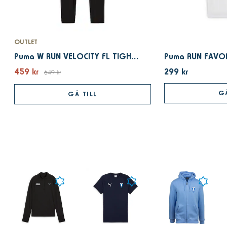
OUTLET
Puma W RUN VELOCITY FL TIGHT PUMA Black
459 kr
299 kr
649 kr
GÅ
GÅ TILL