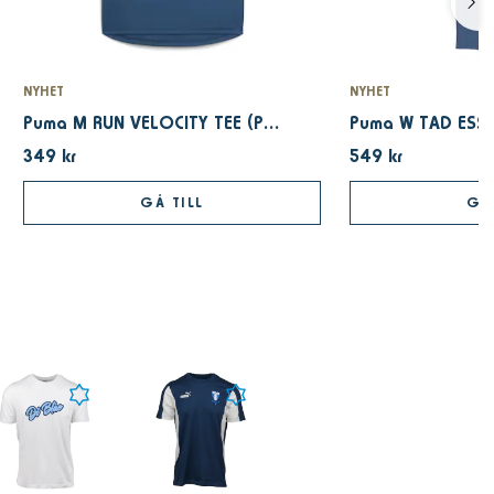
NYHET
NYHET
Puma M RUN VELOCITY TEE (POLY) Dark Indigo
349 kr
549 kr
GÅ TILL
GÅ