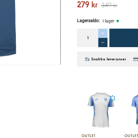
279 kr
349 kr
Lagersaldo
:
I lager
Snabba leveranser
OUTLET
OUTLE