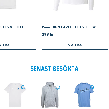
Puma RUN FAVORITES VELOCITY TEE W White
Puma RUN FAVORITE LS TEE W PUMA White
399 kr
 TILL
GÅ TILL
SENAST BESÖKTA