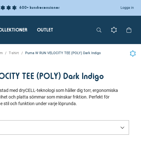
600+ kundrecensioner
Logga in
OLLEKTIONER
OUTLET
am
T-shirt
Puma W RUN VELOCITY TEE (POLY) Dark Indigo
CITY TEE (POLY) Dark Indigo
stad med dryCELL-teknologi som håller dig torr, ergonomiska
rihet och platta sömmar som minskar friktion. Perfekt för
e stil och funktion under varje löprunda.