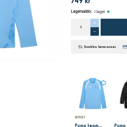
749 kr
Lagersaldo
:
I lager
Snabba leveranser
NYHET
Puma teamFINAL26 Training 1/4 Zip Top Light blue