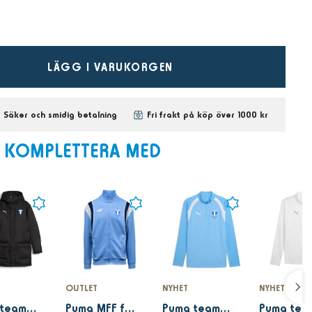
LÄGG I VARUKORGEN
Säker och smidig betalning
Fri frakt på köp över 1000 kr
KOMPLETTERA MED
OUTLET
NYHET
NYHET
Puma teamFINAL Winter Jacket Black
Puma MFF ftblARCHIVE Track Jacket light blue
Puma teamFINAL26 Training 1/4 Zip Top Jr Light blue