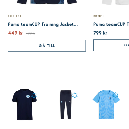
OUTLET
NYHET
Puma teamCUP Training Jacket navy 25
449 kr
799 kr
799 kr
GÅ
GÅ TILL