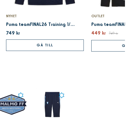
NYHET
OUTLET
Puma teamFINAL26 Training 1/4 Zip Top Navy
749 kr
449 kr
749 kr
GÅ TILL
GÅ