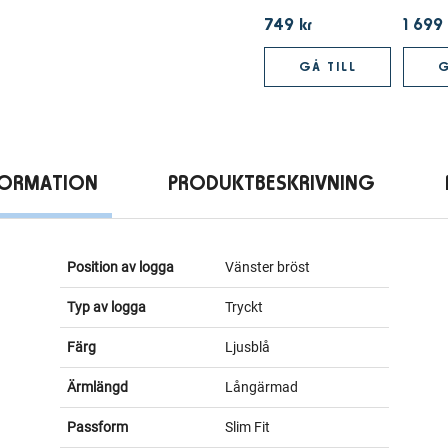
749 kr
1 699 
GÅ TILL
G
FORMATION
PRODUKTBESKRIVNING
Position av logga
Vänster bröst
Typ av logga
Tryckt
Färg
Ljusblå
Ärmlängd
Långärmad
Passform
Slim Fit