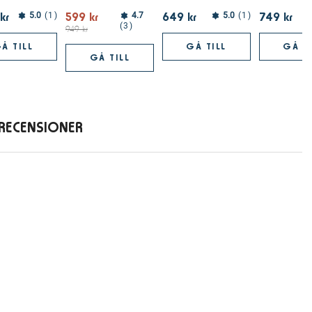
kr
599 kr
649 kr
749 kr
5.0
1
4.7
5.0
1
3
949 kr
Å TILL
GÅ TILL
GÅ TI
GÅ TILL
RECENSIONER