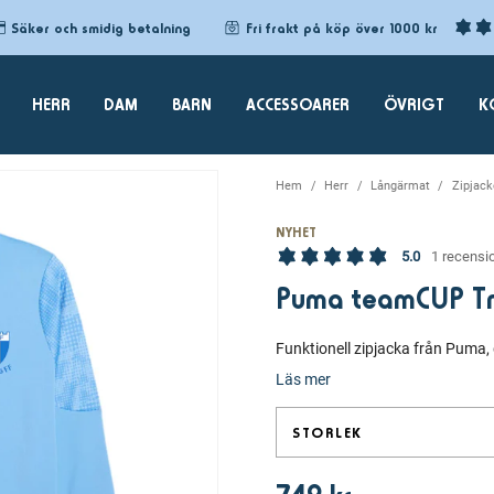
Säker och smidig betalning
Fri frakt på köp över 1000 kr
HERR
DAM
BARN
ACCESSOARER
ÖVRIGT
K
Hem
Herr
Långärmat
Zipjack
NYHET
5.0
1 recensi
Puma teamCUP Tra
Funktionell zipjacka från Puma, 
Läs mer
STORLEK