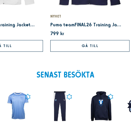
NYHET
Puma teamCUP Training Jacket white 25
Puma teamFINAL26 Training Jacket Navy
799 kr
 TILL
GÅ TILL
SENAST BESÖKTA