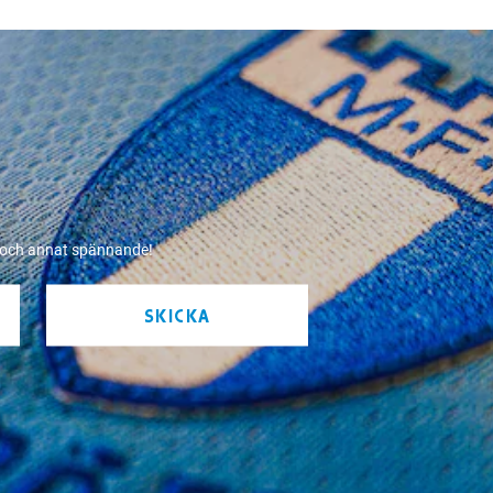
r och annat spännande!
SKICKA