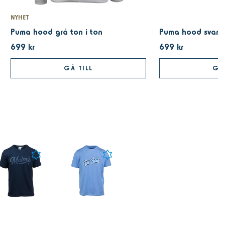
NYHET
Puma hood grå ton i ton
Puma hood svart 
699 kr
699 kr
GÅ TILL
GÅ