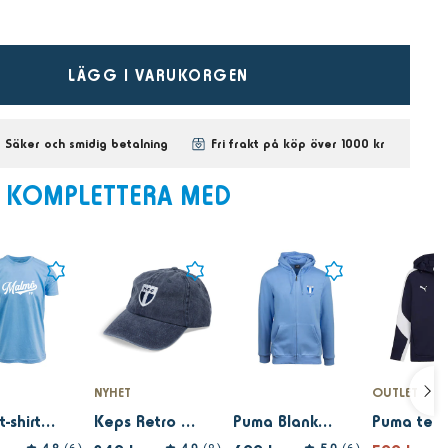
LÄGG I VARUKORGEN
Säker och smidig betalning
Fri frakt på köp över 1000 kr
KOMPLETTERA MED
NYHET
OUTLET
Puma t-shirt ljusblå Malmö FF
Keps Retro Logo Vintage Washed navy Dad Cap
Puma Blank FZ Hoodie ljusblå