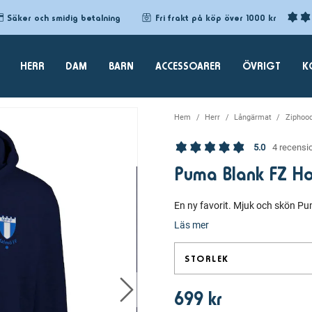
Säker och smidig betalning
Fri frakt på köp över 1000 kr
HERR
DAM
BARN
ACCESSOARER
ÖVRIGT
K
Hem
Herr
Långärmat
Ziphood
5.0
4 recensi
Puma Blank FZ Ho
En ny favorit. Mjuk och skön P
Läs mer
STORLEK
699 kr