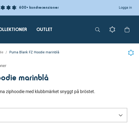
600+ kundrecensioner
Logga in
OLLEKTIONER
OUTLET
ie
Puma Blank FZ Hoodie marinblå
oner
odie marinblå
uma ziphoodie med klubbmärket snyggt på bröstet.