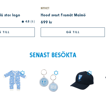
NYHET
lå stor logo
Hood svart Framåt Malmö
699 kr
4.8
6
 TILL
GÅ TILL
SENAST BESÖKTA