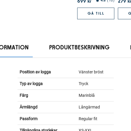
699 kr
279 k
4.8
10
GÅ TILL
G
FORMATION
PRODUKTBESKRIVNING
Position av logga
Vänster bröst
Typ av logga
Tryck
Färg
Marinblå
Ärmlängd
Långärmad
Passform
Regular fit
Tillgängliga storlekar
XS-XXL