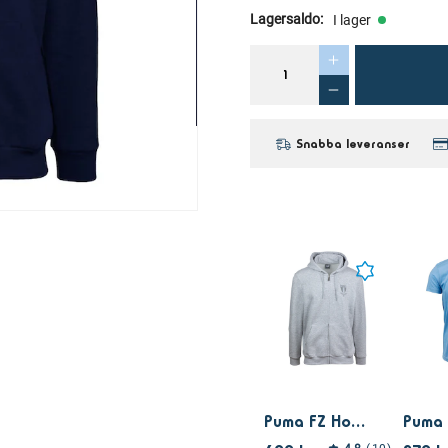
Lagersaldo
:
I lager
Snabba leveranser
Puma FZ Hoodie grå ton i ton