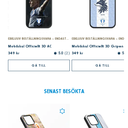
EXKLUSIV BESTÄLLNINGSVARA – ENDAST PÅ MFFSHOPEN.SE
Mobilskal Officiellt 3D AC
Mobilskal Officiellt 3D Gripen
349 kr
349 kr
5.0
2
5.0
GÅ TILL
GÅ TILL
SENAST BESÖKTA