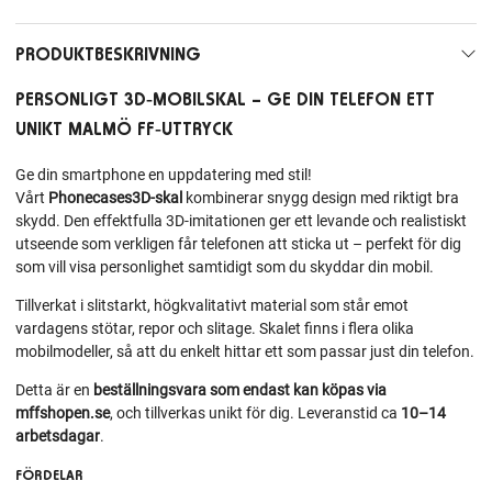
PRODUKTBESKRIVNING
PERSONLIGT 3D‑MOBILSKAL – GE DIN TELEFON ETT
UNIKT MALMÖ FF‑UTTRYCK
Ge din smartphone en uppdatering med stil!
Vårt
Phonecases3D‑skal
kombinerar snygg design med riktigt bra
skydd. Den effektfulla 3D‑imitationen ger ett levande och realistiskt
utseende som verkligen får telefonen att sticka ut – perfekt för dig
som vill visa personlighet samtidigt som du skyddar din mobil.
Tillverkat i slitstarkt, högkvalitativt material som står emot
vardagens stötar, repor och slitage. Skalet finns i flera olika
mobilmodeller, så att du enkelt hittar ett som passar just din telefon.
Detta är en
beställningsvara som endast kan köpas via
mffshopen.se
, och tillverkas unikt för dig. Leveranstid ca
10–14
arbetsdagar
.
FÖRDELAR