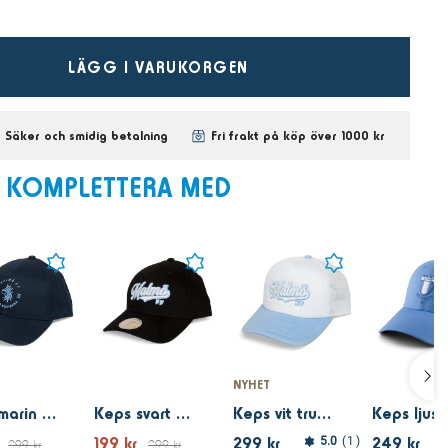
LÄGG I VARUKORGEN
Säker och smidig betalning
Fri frakt på köp över 1000 kr
KOMPLETTERA MED
NYHET
Keps marin mesta mästarna
Keps svart Malmö FF
Keps vit trucker Malmö FF
199 kr
299 kr
249 kr
5.0
1
299 kr
299 kr