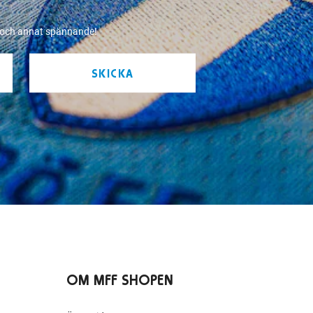
r och annat spännande!
SKICKA
OM MFF SHOPEN