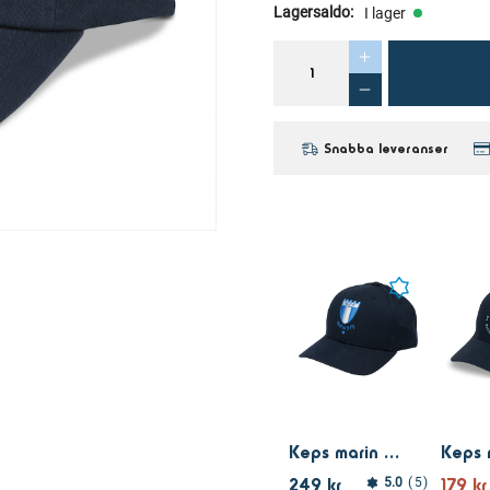
Lagersaldo
:
I lager
Snabba leveranser
Keps marin logo färg
249 kr
179 kr
5.0
5