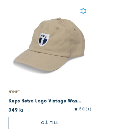
NYHET
Keps Retro Logo Vintage Washed beige Dad Cap
349 kr
5.0
1
GÅ TILL