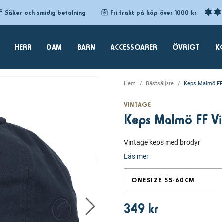
Säker och smidig betalning
Fri frakt på köp över 1000 kr
HERR
DAM
BARN
ACCESSOARER
ÖVRIGT
K
Hem
Bästsäljare
Keps Malmö FF
VINTAGE
Keps Malmö FF V
Vintage keps med brodyr
Läs mer
ONESIZE 55-60CM
349 kr