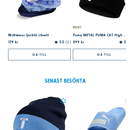
NYHET
Multiwear ljusblå siluett
Puma METAL PUMA CAT High Crown Beanie Black
179 kr
299 kr
5.0
2
5.0
GÅ TILL
GÅ TILL
SENAST BESÖKTA