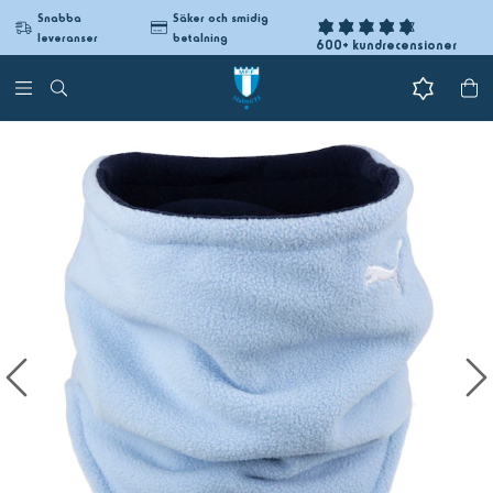
Snabba
Säker och smidig
leveranser
betalning
600+ kundrecensioner