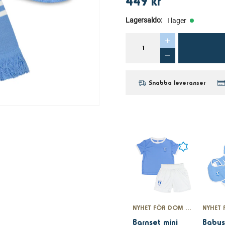
449 kr
Lagersaldo
:
I lager
Snabba leveranser
NYHET FÖR DOM MINSTA
Barnset mini
Babys