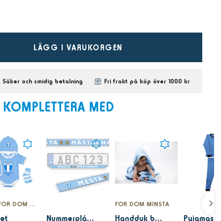
LÄGG I VARUKORGEN
Säker och smidig betalning
Fri frakt på köp över 1000 kr
KOMPLETTERA MED
NYHET FÖR DOM MINSTA
FÖR DOM MINSTA
et
Nummerplåtlist Mesta mästarna ljusblå
Handduk baby med printad huva