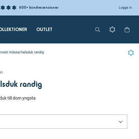
600+ kundrecensioner
Logga in
OLLEKTIONER
OUTLET
rnset mössa/halsduk randig
on
lsduk randig
uk till dom yngsta