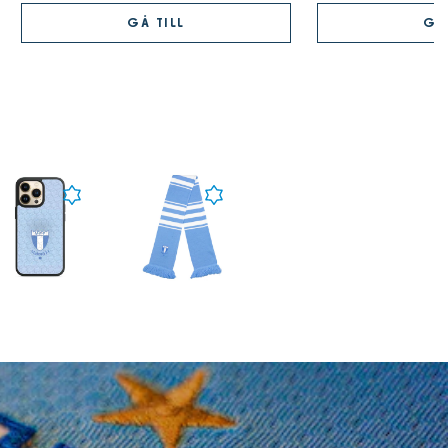
GÅ TILL
GÅ