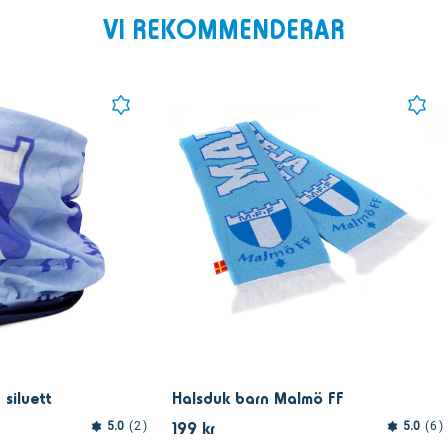
VI REKOMMENDERAR
 siluett
Halsduk barn Malmö FF
199 kr
5.0
2
5.0
6