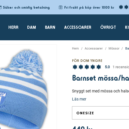
Säker och smidig betalning
Fri frakt på köp över 1000 kr
HERR
DAM
BARN
ACCESSOARER
ÖVRIGT
K
Hem
Accessoarer
Mössor
Ba
FÖR DOM YNGRE
5.0
1 recensi
Barnset mössa/ha
Snyggt set med mössa och halsd
Läs mer
ONESIZE