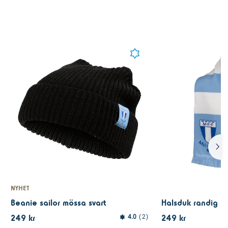
NYHET
Beanie sailor mössa svart
Halsduk randig st
249 kr
249 kr
4.0
2