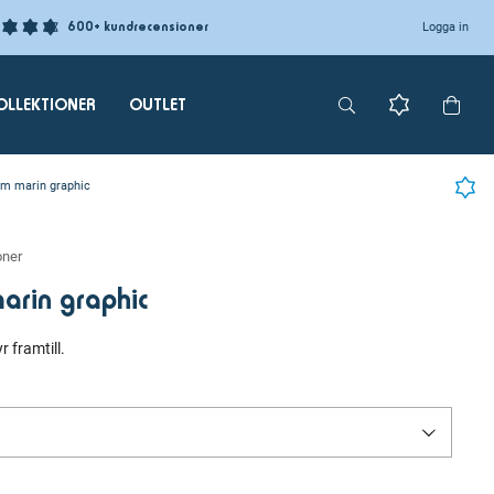
600+ kundrecensioner
Logga in
OLLEKTIONER
OUTLET
 marin graphic
oner
rin graphic
 framtill.