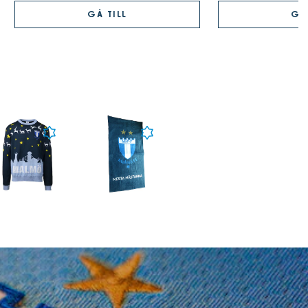
GÅ TILL
GÅ