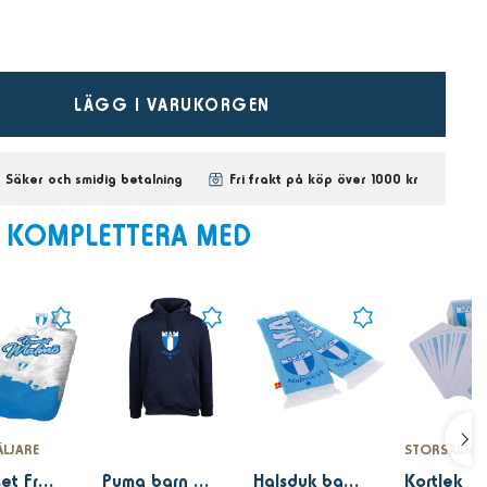
LÄGG I VARUKORGEN
Säker och smidig betalning
Fri frakt på köp över 1000 kr
KOMPLETTERA MED
LJARE
STORSÄLJAR
Bäddset Framåt Malmö
Puma barn hood marin stor logo
Halsduk barn Malmö FF
Kortlek