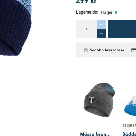
299 kr
Lagersaldo
:
I lager
Snabba leveranser
STORSÄ
Mössa bronx grå vx