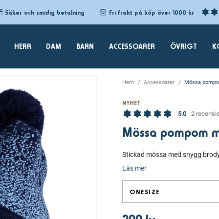
Säker och smidig betalning
Fri frakt på köp över 1000 kr
HERR
DAM
BARN
ACCESSOARER
ÖVRIGT
K
Hem
Accessoarer
Mössa pompom
NYHET
5.0
2 recensi
Mössa pompom ma
Stickad mössa med snygg brodyr
Läs mer
ONESIZE