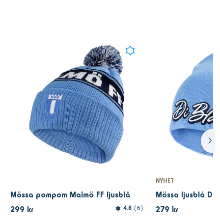
NYHET
Mössa pompom Malmö FF ljusblå
Mössa ljusblå Di 
299 kr
279 kr
4.8
6