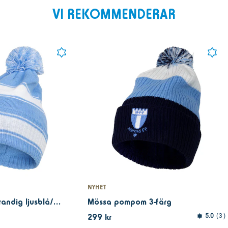
VI REKOMMENDERAR
NYHET
Mössa pompom randig ljusblå/vit
Mössa pompom 3-färg
299 kr
5.0
3