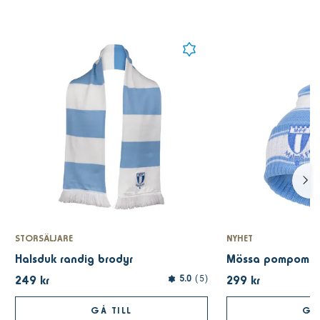
STORSÄLJARE
NYHET
Halsduk randig brodyr
249 kr
299 kr
5.0
5
GÅ TILL
GÅ