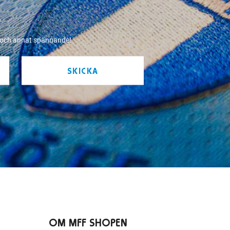
r och annat spännande!
SKICKA
OM MFF SHOPEN