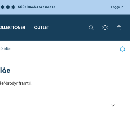
600+ kundrecensioner
Logga in
OLLEKTIONER
OUTLET
 Di blåe
blåe
e"-brodyr framtill.