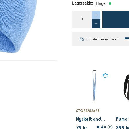
Lagersaldo
:
I lager
Snabba leveranser
STORSÄLJARE
Nyckelband Malmö FF
79 kr
299 k
4.8
8