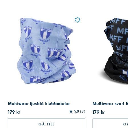
Multiwear ljusblå klubbmärke
Multiwear svart 
179 kr
179 kr
5.0
3
GÅ TILL
GÅ