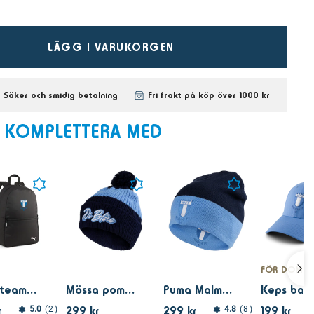
LÄGG I VARUKORGEN
Säker och smidig betalning
Fri frakt på köp över 1000 kr
KOMPLETTERA MED
FÖR DOM M
Puma teamGOAL Backpack Core black
Mössa pompom Di blåe
Puma Malmö FF Reversible Beanie Light Blue
r
299 kr
299 kr
199 kr
5.0
2
4.8
8