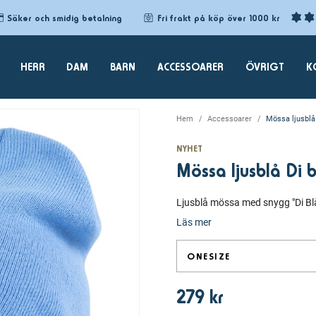
Säker och smidig betalning
Fri frakt på köp över 1000 kr
HERR
DAM
BARN
ACCESSOARER
ÖVRIGT
K
Hem
Accessoarer
Mössa ljusblå
NYHET
Mössa ljusblå Di 
Ljusblå mössa med snygg "Di Blå
Läs mer
ONESIZE
279 kr