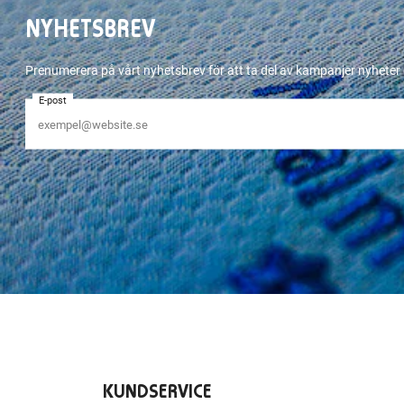
NYHETSBREV
Prenumerera på vårt nyhetsbrev för att ta del av kampanjer nyhete
E-post
KUNDSERVICE