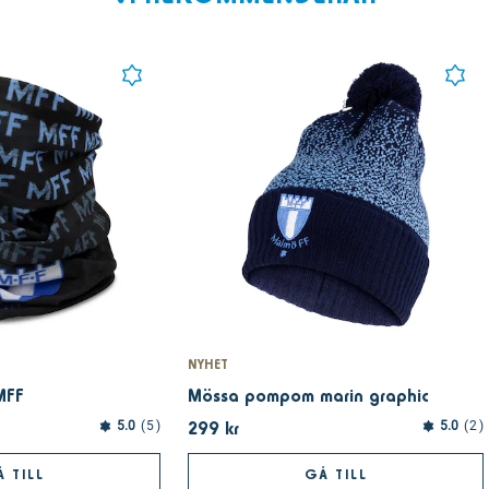
NYHET
MFF
Mössa pompom marin graphic
299 kr
5.0
5
5.0
2
 TILL
GÅ TILL