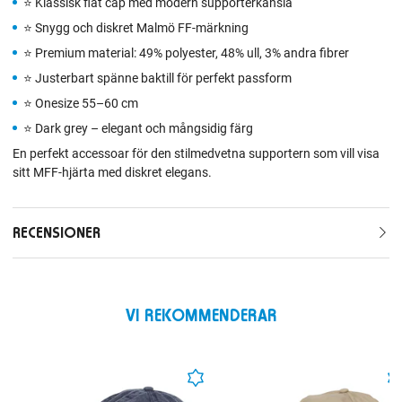
⭐ Klassisk flat cap med modern supporterkänsla
⭐ Snygg och diskret Malmö FF‑märkning
⭐ Premium material: 49% polyester, 48% ull, 3% andra fibrer
⭐ Justerbart spänne baktill för perfekt passform
⭐ Onesize 55–60 cm
⭐ Dark grey – elegant och mångsidig färg
En perfekt accessoar för den stilmedvetna supportern som vill visa
sitt MFF‑hjärta med diskret elegans.
RECENSIONER
VI REKOMMENDERAR