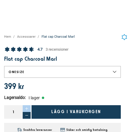
Hem
Accessoarer
Flat cap Charcoal Marl
4.7
3 recensioner
Flat cap Charcoal Marl
ONESIZE
399 kr
Lagersaldo
:
I lager
LÄGG I VARUKORGEN
Snabba leveranser
Säker och smidig betalning