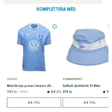
KOMPLETTERA MED
OUTLET
SOMMARNYHET
Matchtröja promo hemma 2024
Solhatt ljusblå/vit Di Blåe
999 kr
279 kr
1 499 kr
4.9
9
5.0
GÅ TILL
GÅ TILL