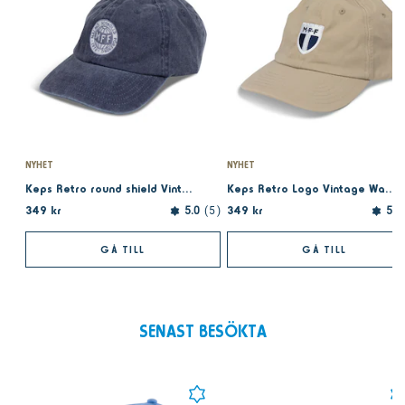
NYHET
NYHET
Keps Retro round shield Vintage Washed navy Dad Cap
Keps Retro Logo Vintage Washed beige Dad Cap
349 kr
349 kr
5.0
5
5.0
GÅ TILL
GÅ TILL
SENAST BESÖKTA