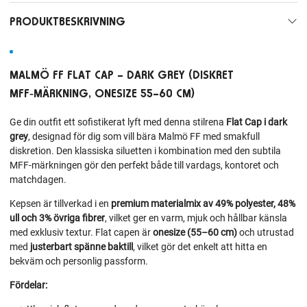
PRODUKTBESKRIVNING
MALMÖ FF FLAT CAP – DARK GREY (DISKRET
MFF‑MÄRKNING, ONESIZE 55–60 CM)
Ge din outfit ett sofistikerat lyft med denna stilrena
Flat Cap i dark
grey
, designad för dig som vill bära Malmö FF med smakfull
diskretion. Den klassiska siluetten i kombination med den subtila
MFF‑märkningen gör den perfekt både till vardags, kontoret och
matchdagen.
Kepsen är tillverkad i en
premium materialmix av 49% polyester, 48%
ull och 3% övriga fibrer
, vilket ger en varm, mjuk och hållbar känsla
med exklusiv textur. Flat capen är
onesize (55–60 cm)
och utrustad
med
justerbart spänne baktill
, vilket gör det enkelt att hitta en
bekväm och personlig passform.
Fördelar: