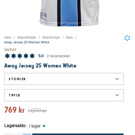
Hem
Matchkläder
Matchtröjor
Dam
Away Jersey 25 Women White
OUTLET
5.0
2 recensioner
Away Jersey 25 Women White
STORLEK
TRYCK
769 kr
1 099 kr
Lagersaldo
:
I lager