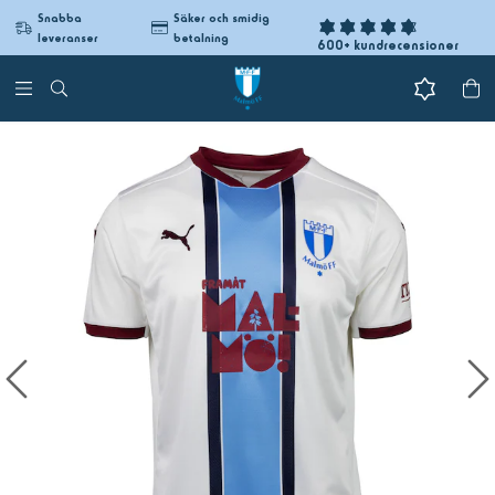
Snabba
Säker och smidig
leveranser
betalning
600+ kundrecensioner