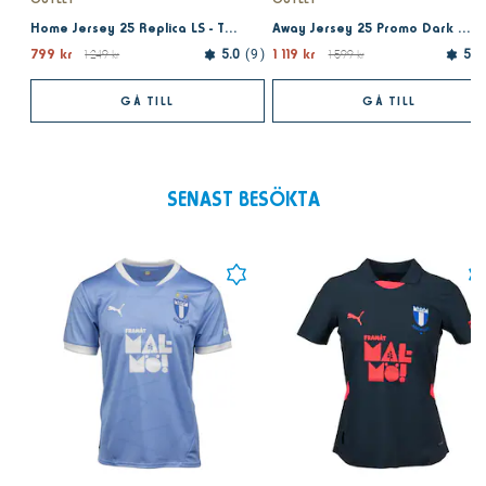
Home Jersey 25 Replica LS - Team Light Blue
Away Jersey 25 Promo Dark Night
799 kr
1 119 kr
1 249 kr
5.0
9
1 599 kr
5.0
GÅ TILL
GÅ TILL
SENAST BESÖKTA