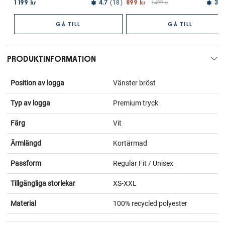
1 199 kr
899 kr
4.7
18
1 499 kr
3.7
GÅ TILL
GÅ TILL
PRODUKTINFORMATION
Position av logga
Vänster bröst
Typ av logga
Premium tryck
Färg
Vit
Ärmlängd
Kortärmad
Passform
Regular Fit / Unisex
Tillgängliga storlekar
XS-XXL
Material
100% recycled polyester